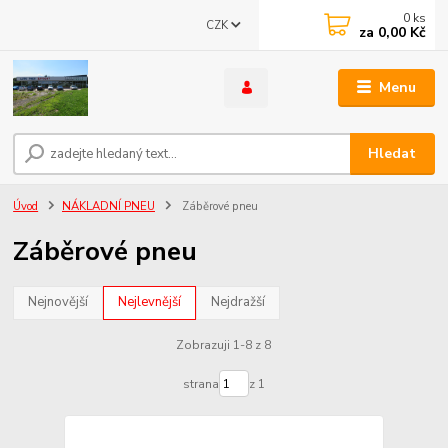
0
ks
CZK
za
0,00 Kč
Menu
Hledat
Úvod
NÁKLADNÍ PNEU
Záběrové pneu
Záběrové pneu
Nejnovější
Nejlevnější
Nejdražší
Zobrazuji 1-8 z 8
strana
z 1