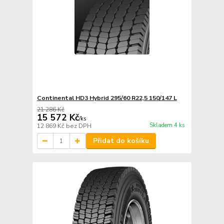
Continental HD3 Hybrid 295/60 R22,5 150/147 L
21 286 Kč
15 572 Kč
/
ks
Skladem 4 ks
12 869 Kč
bez DPH
Přidat do košíku