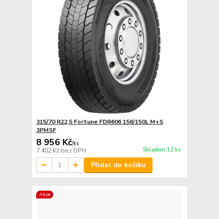
315/70 R22,5 Fortune FDR606 156/150L M+S
3PMSF
8 956 Kč
/
ks
Skladem 12 ks
7 402 Kč
bez DPH
Přidat do košíku
Akce