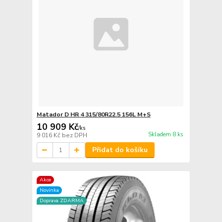
Matador D HR 4 315/80R22.5 156L M+S
10 909 Kč
/
ks
Skladem 8 ks
9 016 Kč
bez DPH
Přidat do košíku
Akce
Novinka
Doprava ZDARMA