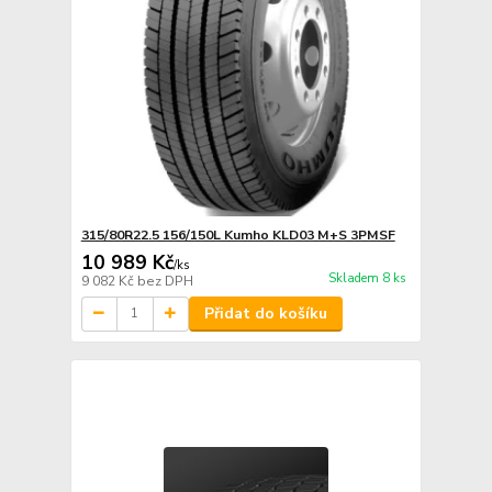
315/80R22.5 156/150L Kumho KLD03 M+S 3PMSF
10 989 Kč
/
ks
Skladem 8 ks
9 082 Kč
bez DPH
Přidat do košíku