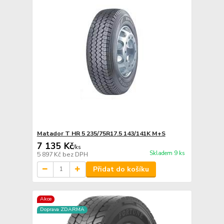
Matador T HR 5 235/75R17.5 143/141K M+S
7 135 Kč
/
ks
Skladem 9 ks
5 897 Kč
bez DPH
Přidat do košíku
Akce
Doprava ZDARMA