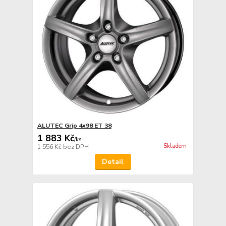
ALUTEC Grip 4x98 ET 38
1 883 Kč
/
ks
Skladem
1 556 Kč
bez DPH
Detail