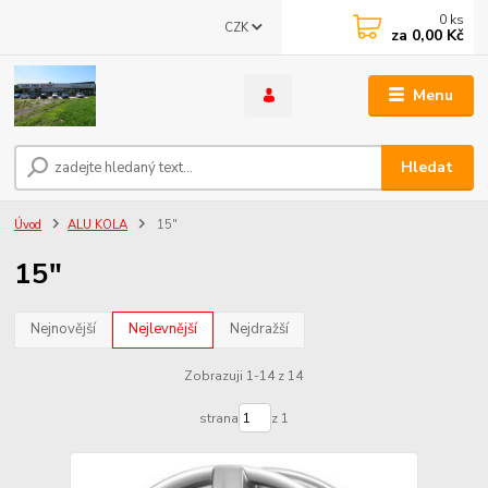
0
ks
CZK
za
0,00 Kč
Menu
Hledat
Úvod
ALU KOLA
15"
15"
Nejnovější
Nejlevnější
Nejdražší
Zobrazuji 1-14 z 14
strana
z 1