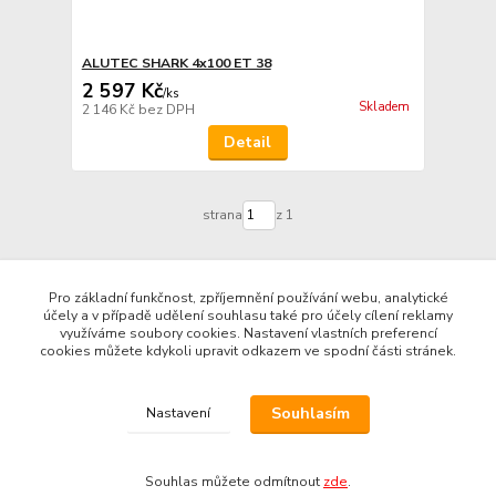
ALUTEC SHARK 4x100 ET 38
2 597 Kč
/
ks
Skladem
2 146 Kč
bez DPH
Detail
strana
z 1
Pro základní funkčnost, zpříjemnění používání webu, analytické
účely a v případě udělení souhlasu také pro účely cílení reklamy
využíváme soubory cookies. Nastavení vlastních preferencí
cookies můžete kdykoli upravit odkazem ve spodní části stránek.
WWW.GTRADIAL.CZ
Souhlasím
Nastavení
http://www.sportovnivozy.cz/
pneuservis@zavodny.cz
tel: +420 605 77 20 77
Souhlas můžete odmítnout
zde
.