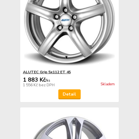
ALUTEC Grip 5x112 ET 45
1 883 Kč
/
ks
Skladem
1 556 Kč
bez DPH
Detail