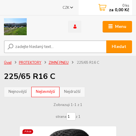
0
ks
CZK
za
0,00 Kč
Menu
Hledat
Úvod
PROTEKTORY
ZIMNÍ PNEU
225/65 R16 C
225/65 R16 C
Nejnovější
Nejlevnější
Nejdražší
Zobrazuji 1-1 z 1
strana
z 1
Akce