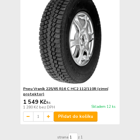
Pneu Vraník 225/65 R16 C HC2 112/110R (zimní
protektor)
1 549 Kč
/
ks
Skladem 12 ks
1 280 Kč
bez DPH
Přidat do košíku
strana
z 1