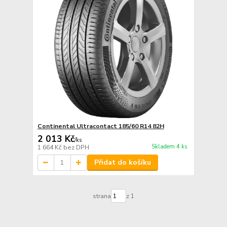
Continental Ultracontact 185/60 R14 82H
2 013 Kč
/
ks
Skladem 4 ks
1 664 Kč
bez DPH
Přidat do košíku
strana
z 1