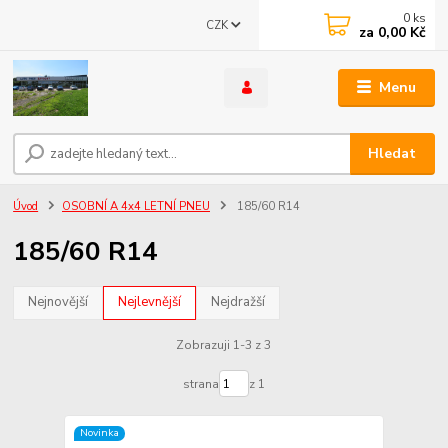
0
ks
CZK
za
0,00 Kč
Menu
Hledat
Úvod
OSOBNÍ A 4x4 LETNÍ PNEU
185/60 R14
185/60 R14
Nejnovější
Nejlevnější
Nejdražší
Zobrazuji 1-3 z 3
strana
z 1
Novinka