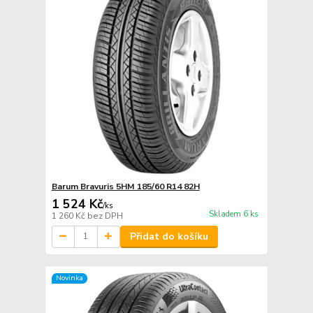
Barum Bravuris 5HM 185/60 R14 82H
1 524 Kč
/
ks
Skladem 6 ks
1 260 Kč
bez DPH
Přidat do košíku
Novinka