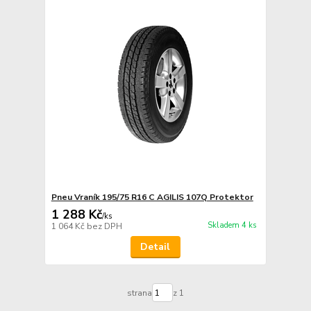
Pneu Vraník 195/75 R16 C AGILIS 107Q Protektor
1 288 Kč
/
ks
Skladem 4 ks
1 064 Kč
bez DPH
Detail
strana
z 1