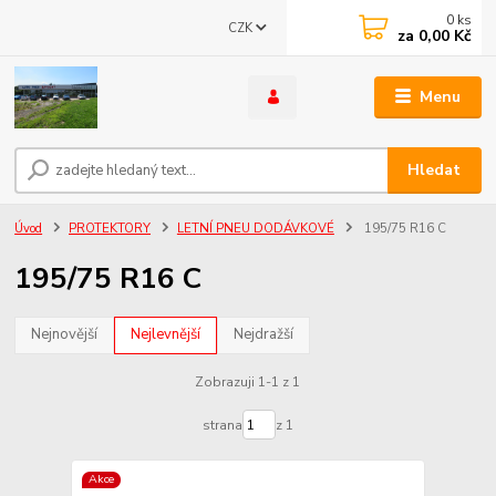
0
ks
CZK
za
0,00 Kč
Menu
Hledat
Úvod
PROTEKTORY
LETNÍ PNEU DODÁVKOVÉ
195/75 R16 C
195/75 R16 C
Nejnovější
Nejlevnější
Nejdražší
Zobrazuji 1-1 z 1
strana
z 1
Akce