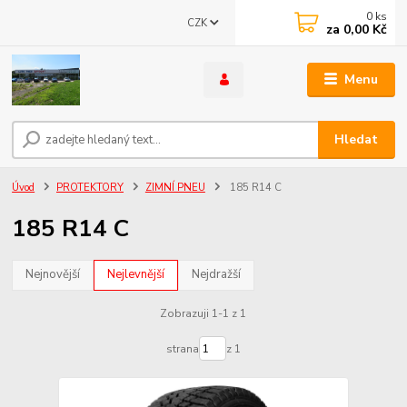
0
ks
CZK
za
0,00 Kč
Menu
Hledat
Úvod
PROTEKTORY
ZIMNÍ PNEU
185 R14 C
185 R14 C
Nejnovější
Nejlevnější
Nejdražší
Zobrazuji 1-1 z 1
strana
z 1