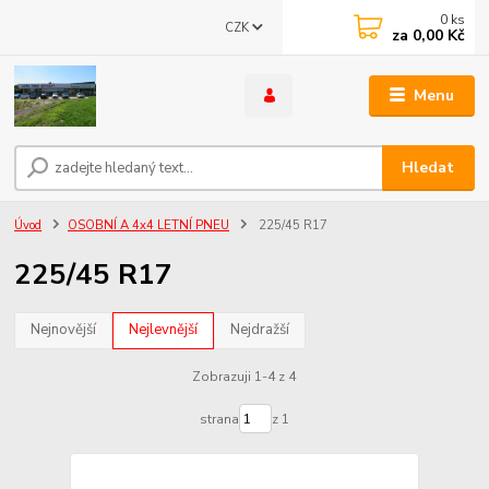
0
ks
CZK
za
0,00 Kč
Menu
Hledat
Úvod
OSOBNÍ A 4x4 LETNÍ PNEU
225/45 R17
225/45 R17
Nejnovější
Nejlevnější
Nejdražší
Zobrazuji 1-4 z 4
strana
z 1