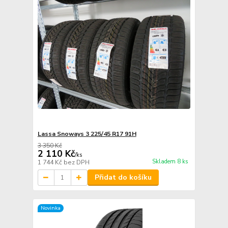
Lassa Snoways 3 225/45 R17 91H
3 350 Kč
2 110 Kč
/
ks
Skladem 8 ks
1 744 Kč
bez DPH
Přidat do košíku
Novinka