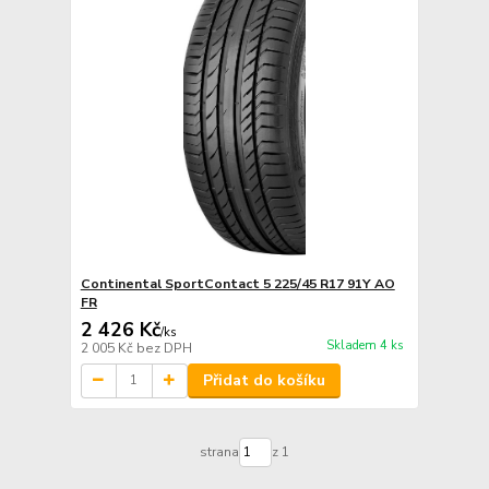
Continental SportContact 5 225/45 R17 91Y AO
FR
2 426 Kč
/
ks
Skladem 4 ks
2 005 Kč
bez DPH
Přidat do košíku
strana
z 1