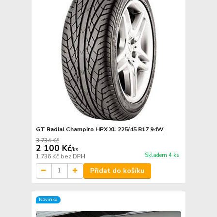
GT Radial Champiro HPX XL 225/45 R17 94W
3 734 Kč
2 100 Kč
/
ks
Skladem 4 ks
1 736 Kč
bez DPH
Přidat do košíku
Novinka