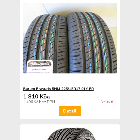
Barum Bravuris 5HM 225/45R17 91Y FR
1 810 Kč
/
ks
Skladem
1 496 Kč
bez DPH
Detail