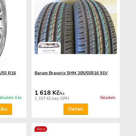
/55 R16
Barum Bravuris 5HM 205/55R16 91V
1 618 Kč
/
ks
Skladem 4 ks
Skladem
1 337 Kč
bez DPH
šíku
Detail
Akce