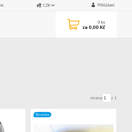
ie.
Přihlášení
CZK
0
ks
za
0,00 Kč
strana
z 1
Novinka