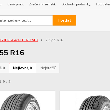
u.
Ceník prací.
Značení pneumatik.
Obchodní podmínky.
Fotogaler
Hledat
OSOBNÍ A 4x4 LETNÍ PNEU
205/55 R16
55 R16
jší
Nejlevnější
Nejdražší
1-9 z 9