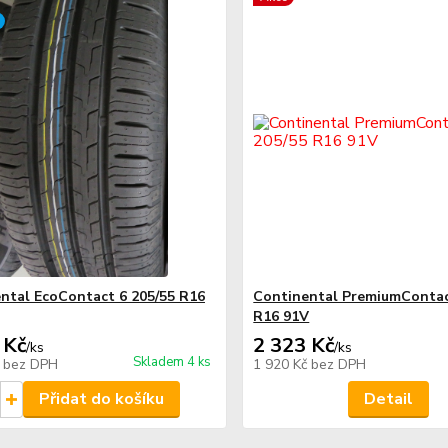
ntal EcoContact 6 205/55 R16
Continental PremiumContac
R16 91V
 Kč
2 323 Kč
/
ks
/
ks
Skladem 4 ks
č
bez DPH
1 920 Kč
bez DPH
Přidat do košíku
Detail