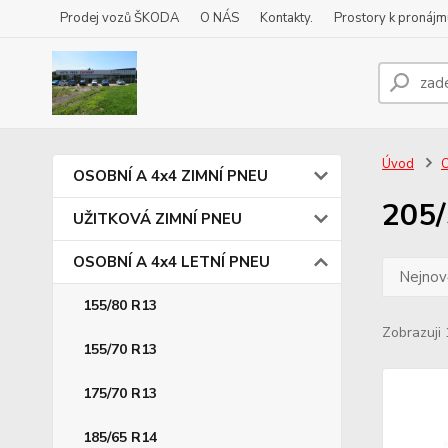
Prodej vozů ŠKODA
O NÁS
Kontakty.
Prostory k pronájm
Úvod
OSOBNÍ A 4x4 ZIMNÍ PNEU
205/
UŽITKOVÁ ZIMNÍ PNEU
OSOBNÍ A 4x4 LETNÍ PNEU
Nejnově
155/80 R13
Zobrazuji 
155/70 R13
175/70 R13
185/65 R14