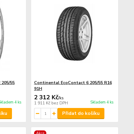
 205/55
Continental EcoContact 6 205/55 R16
91H
2 312 Kč
/
ks
Skladem 4 ks
Skladem 4 ks
1 911 Kč
bez DPH
šíku
Přidat do košíku
Akce