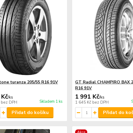
tone turanza 205/55 R16 91V
GT Radial CHAMPIRO BAX 2
R16 91V
 Kč
1 991 Kč
/
ks
/
ks
Skladem 1 ks
č
bez DPH
1 645 Kč
bez DPH
Přidat do košíku
Přidat do ko
Akce