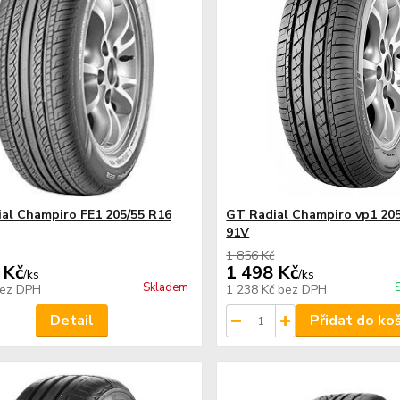
al Champiro FE1 205/55 R16
GT Radial Champiro vp1 205
91V
1 856 Kč
 Kč
1 498 Kč
/
ks
/
ks
Skladem
ez DPH
1 238 Kč
bez DPH
Detail
Přidat do ko