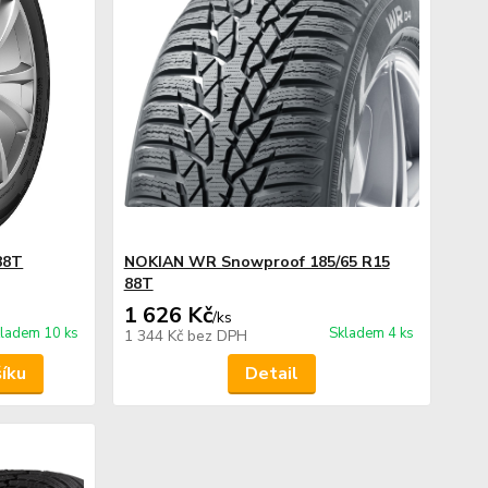
88T
NOKIAN WR Snowproof 185/65 R15
88T
1 626 Kč
/
ks
ladem 10 ks
Skladem 4 ks
1 344 Kč
bez DPH
šíku
Detail