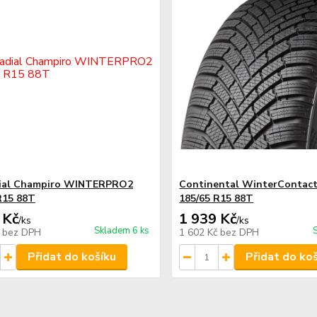
ial Champiro WINTERPRO2
Continental WinterContact
R15 88T
185/65 R15 88T
 Kč
1 939 Kč
/
ks
/
ks
Skladem 6 ks
č
bez DPH
1 602 Kč
bez DPH
Přidat do košíku
Přidat do ko