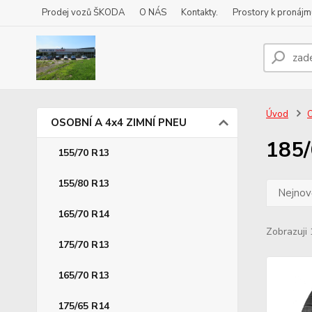
Prodej vozů ŠKODA
O NÁS
Kontakty.
Prostory k pronájm
Úvod
O
OSOBNÍ A 4x4 ZIMNÍ PNEU
185/
155/70 R13
155/80 R13
Nejnově
165/70 R14
Zobrazuji 
175/70 R13
165/70 R13
175/65 R14