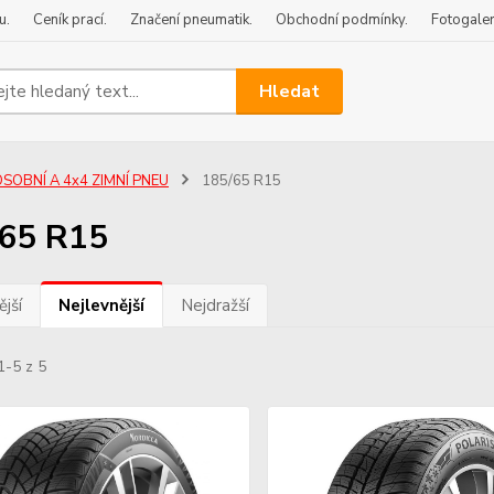
u.
Ceník prací.
Značení pneumatik.
Obchodní podmínky.
Fotogaler
Hledat
SOBNÍ A 4x4 ZIMNÍ PNEU
185/65 R15
65 R15
jší
Nejlevnější
Nejdražší
1-5 z 5