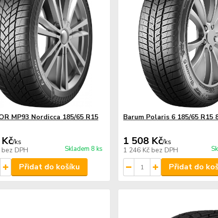
R MP93 Nordicca 185/65 R15
Barum Polaris 6 185/65 R15 
 Kč
1 508 Kč
/
ks
/
ks
Skladem 8 ks
Sk
č
bez DPH
1 246 Kč
bez DPH
Přidat do košíku
Přidat do ko