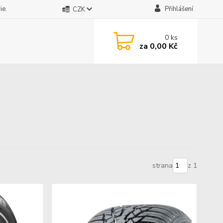
ie.
Přihlášení
CZK
0
ks
za
0,00 Kč
strana
z 1