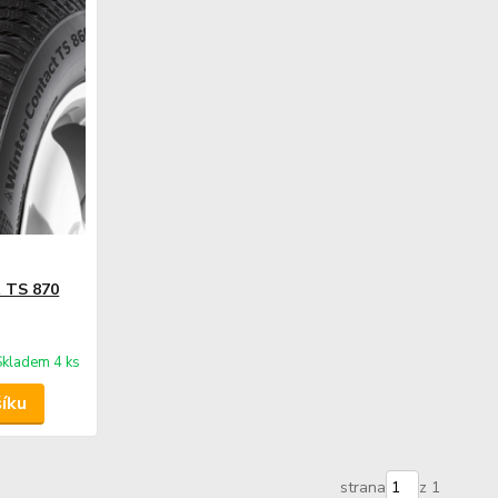
 TS 870
Skladem 4 ks
šíku
strana
z 1