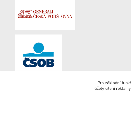
Pro základní funk
účely cílení reklam
WWW.GTRADIAL.CZ
http://www.sportovnivozy.cz/