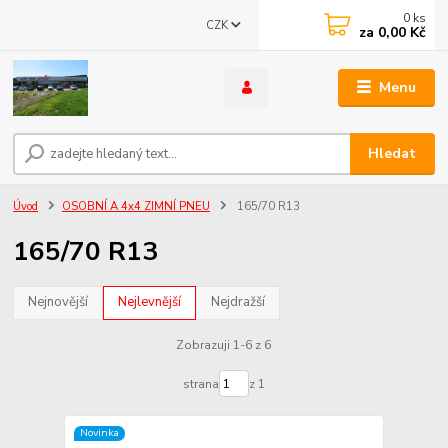
0
ks
CZK
za
0,00 Kč
Menu
Hledat
Úvod
OSOBNÍ A 4x4 ZIMNÍ PNEU
165/70 R13
165/70 R13
Nejnovější
Nejlevnější
Nejdražší
Zobrazuji 1-6 z 6
strana
z 1
Novinka