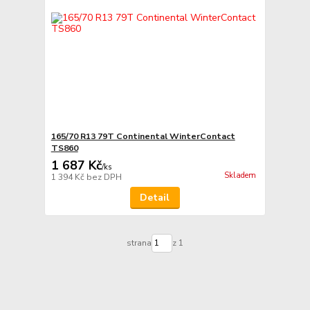
165/70 R13 79T Continental WinterContact
TS860
1 687 Kč
/
ks
Skladem
1 394 Kč
bez DPH
Detail
strana
z 1