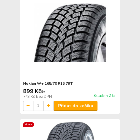
Nokian W+ 165/70 R13 79T
899 Kč
/
ks
Skladem 2 ks
743 Kč
bez DPH
Přidat do košíku
Akce