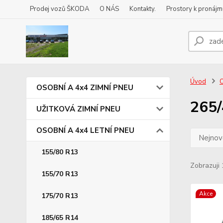
Prodej vozů ŠKODA
O NÁS
Kontakty.
Prostory k pronájm
Úvod
OSOBNÍ A 4x4 ZIMNÍ PNEU
265/
UŽITKOVÁ ZIMNÍ PNEU
OSOBNÍ A 4x4 LETNÍ PNEU
Nejnově
155/80 R13
Zobrazuji 
155/70 R13
Akce
175/70 R13
185/65 R14