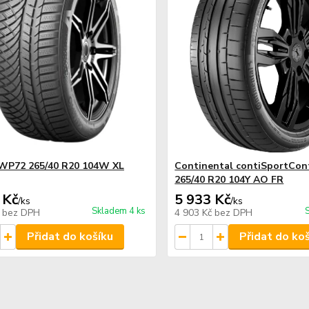
WP72 265/40 R20 104W XL
Continental contiSportCon
265/40 R20 104Y AO FR
 Kč
5 933 Kč
/
ks
/
ks
Skladem 4 ks
č
bez DPH
4 903 Kč
bez DPH
Přidat do košíku
Přidat do ko