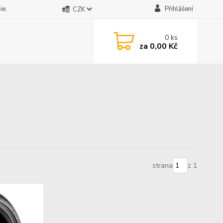
ie.
Přihlášení
CZK
0
ks
za
0,00 Kč
strana
z 1