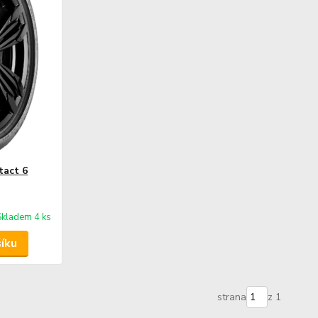
tact 6
Skladem 4 ks
šíku
strana
z 1