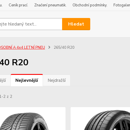
u.
Ceník prací.
Značení pneumatik.
Obchodní podmínky.
Fotogaler
Hledat
OSOBNÍ A 4x4 LETNÍ PNEU
265/40 R20
40 R20
jší
Nejlevnější
Nejdražší
1-2 z 2